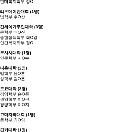
현대복지학부 정
O
리츠메이칸대학 (1명)
법학부 추
O
산
간세이가쿠인대학 (3명)
문학부 배
O
진
종합정책학부 최
O
영
인간복지학부 정
O
무사시대학 (1명)
인문학부 지
O수
니혼대학 (2명)
법학부
윤
O훈
상학부 김
O
은
도요대학 (3명)
경영학부 손
O
준
경영학부 이
O
린
경영학부 이O지
고마자와대학 (1명)
문학부 최
O
영
긴키대학 (1명)