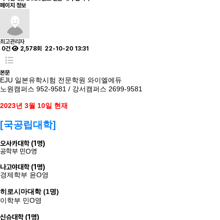
페이지 정보
최고관리자
0건
2,578회
22-10-20 13:31
본문
EJU 일본유학시험 전문학원 와이엘에듀
노원캠퍼스 952-9581 /
강서캠퍼스 2699-9581
2023년 3월 10일 현재
[국공립대학]
오사카대학 (1명)
공학부 민
O
영
나고야대학 (1명)
경제학부 윤
O
영
히로시마대학 (1명)
이학부 민
O
영
신슈대학 (1명)