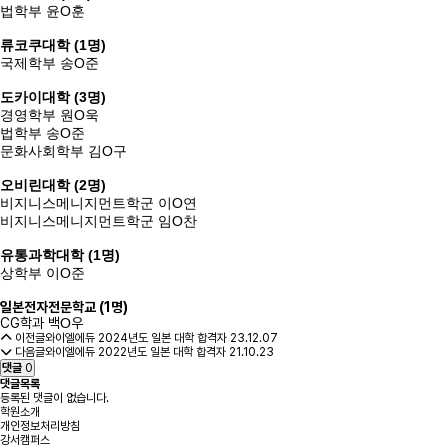
법학부 윤
O훈
류코쿠대학 (1명)
국제학부 송
O
준
도카이대학 (3명)
경영학부
원
O
욱
법학부
송
O
준
문화사회학부 김
O
구
오비린대학 (2명)
비지니스메니지먼트학군 이
O
연
비지니스메니지먼트학군 임O찬
유통과학대학 (1명)
상학부 이O준
일본전자전문학교 (1명)
CG학과 백
O
우
이전글
와이엘에듀 2024년도 일본 대학 합격자
23.12.07
다음글
와이엘에듀 2022년도 일본 대학 합격자
21.10.23
댓글
0
댓글목록
등록된 댓글이 없습니다.
학원소개
개인정보처리방침
강서캠퍼스