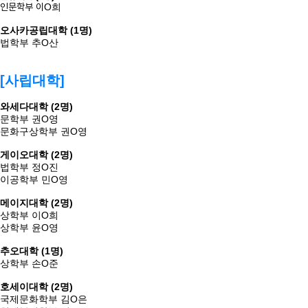
인문학부 이
O희
오사카공립대학 (1명)
법학부 추
O
산
[사립대학]
와세다대학 (2명)
문학부 권
O영
문화구상학부
권
O영
게이오대학 (2명)
법학부 정
O
진
이공학부 민
O
영
메이지대학 (2명)
상학부 이
O
희
상학부 윤
O
영
추오대학 (1명)
상학부 손
O
준
호세이대학 (2명)
국제문화학부 김
O
은