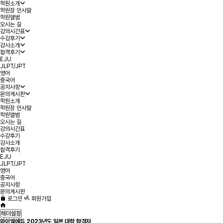
학원소개
학원장 인사말
학원앨범
오시는 길
강의시간표
수강후기
강사소개
합격후기
EJU
JLPT/JPT
영어
중국어
공지사항
문의게시판
학원소개
학원장 인사말
학원앨범
오시는 길
강의시간표
수강후기
강사소개
합격후기
EJU
JLPT/JPT
영어
중국어
공지사항
문의게시판
로그인
회원가입
헤더설정
와이엘에듀 2023년도 일본 대학 합격자